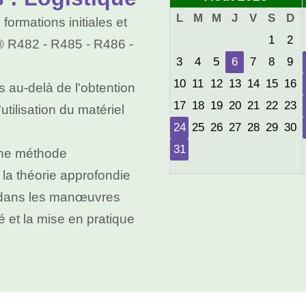
L
M
M
J
V
S
D
ormations initiales et
1
2
 R482 - R485 - R486 -
3
4
5
6
7
8
9
10
11
12
13
14
15
16
s au-delà de l'obtention
17
18
19
20
21
22
23
utilisation du matériel
24
25
26
27
28
29
30
31
une méthode
la théorie approfondie
el dans les manœuvres
é et la mise en pratique