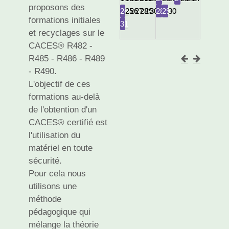
proposons des
24
25
26
27
28
29
30
28
29
30
formations initiales
31
et recyclages sur le
CACES® R482 -
R485 - R486 - R489
- R490.
L'objectif de ces
formations au-delà
de l'obtention d'un
CACES® certifié est
l'utilisation du
matériel en toute
sécurité.
Pour cela nous
utilisons une
méthode
pédagogique qui
mélange la théorie