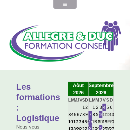
Les
Aôut
Septembre
2026
2026
formations
L
M
M
J
V
S
D
L
M
M
J
V
S
D
:
1
2
1
2
3
4
5
6
3
4
5
6
7
8
9
7
8
9
10
11
12
13
Logistique
10
11
12
13
14
15
16
14
15
16
17
18
19
20
Nous vous
17
18
19
20
21
22
23
21
22
23
24
25
26
27