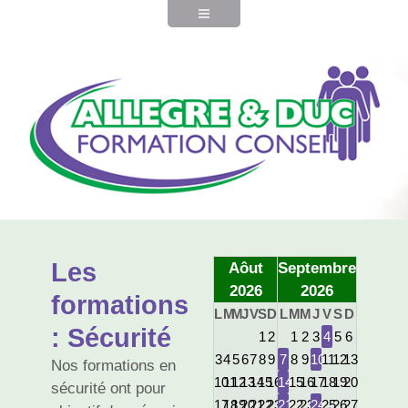
Les
Aôut
Septembre
2026
2026
formations
L
M
M
J
V
S
D
L
M
M
J
V
S
D
: Sécurité
1
2
1
2
3
4
5
6
3
4
5
6
7
8
9
7
8
9
10
11
12
13
Nos formations en
10
11
12
13
14
15
16
14
15
16
17
18
19
20
sécurité ont pour
17
18
19
20
21
22
23
21
22
23
24
25
26
27