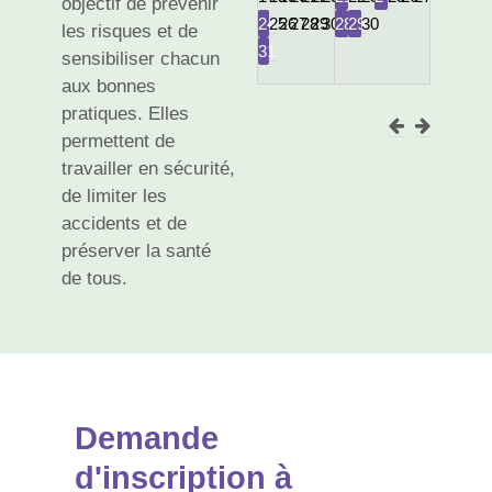
objectif de prévenir
24
25
26
27
28
29
30
28
29
30
les risques et de
31
sensibiliser chacun
aux bonnes
pratiques. Elles
permettent de
travailler en sécurité,
de limiter les
accidents et de
préserver la santé
de tous.
Demande
d'inscription à