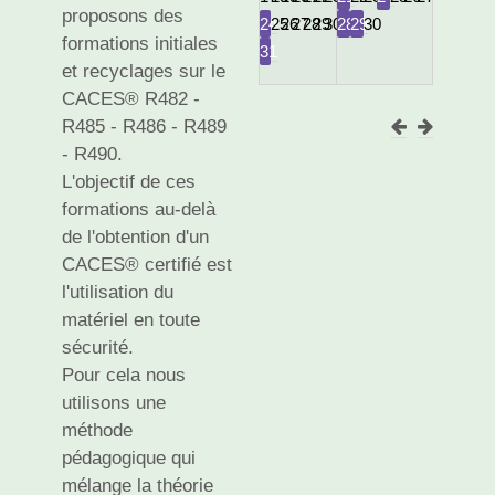
proposons des
24
25
26
27
28
29
30
28
29
30
formations initiales
31
et recyclages sur le
CACES® R482 -
R485 - R486 - R489
- R490.
L'objectif de ces
formations au-delà
de l'obtention d'un
CACES® certifié est
l'utilisation du
matériel en toute
sécurité.
Pour cela nous
utilisons une
méthode
pédagogique qui
mélange la théorie