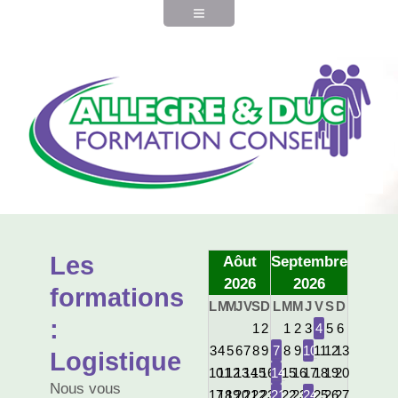
Les
Aôut
Septembre
2026
2026
formations
L
M
M
J
V
S
D
L
M
M
J
V
S
D
:
1
2
1
2
3
4
5
6
3
4
5
6
7
8
9
7
8
9
10
11
12
13
Logistique
10
11
12
13
14
15
16
14
15
16
17
18
19
20
Nous vous
17
18
19
20
21
22
23
21
22
23
24
25
26
27