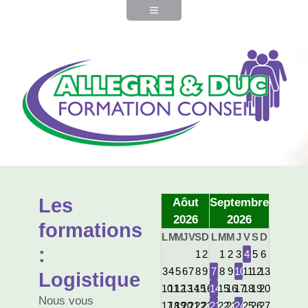
Les
Aôut
Septembre
2026
2026
formations
L
M
M
J
V
S
D
L
M
M
J
V
S
D
:
1
2
1
2
3
4
5
6
3
4
5
6
7
8
9
7
8
9
10
11
12
13
Logistique
10
11
12
13
14
15
16
14
15
16
17
18
19
20
Nous vous
17
18
19
20
21
22
23
21
22
23
24
25
26
27