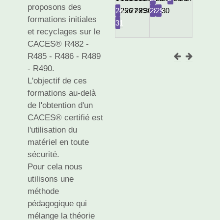
proposons des
24
25
26
27
28
29
30
28
29
30
formations initiales
31
et recyclages sur le
CACES® R482 -
R485 - R486 - R489
- R490.
L'objectif de ces
formations au-delà
de l'obtention d'un
CACES® certifié est
l'utilisation du
matériel en toute
sécurité.
Pour cela nous
utilisons une
méthode
pédagogique qui
mélange la théorie