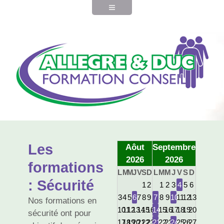
Les
Aôut
Septembre
2026
2026
formations
L
M
M
J
V
S
D
L
M
M
J
V
S
D
: Sécurité
1
2
1
2
3
4
5
6
3
4
5
6
7
8
9
7
8
9
10
11
12
13
Nos formations en
10
11
12
13
14
15
16
14
15
16
17
18
19
20
sécurité ont pour
17
18
19
20
21
22
23
21
22
23
24
25
26
27