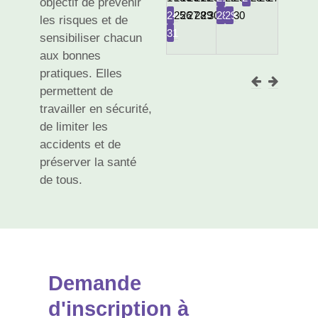
objectif de prévenir
24
25
26
27
28
29
30
28
29
30
les risques et de
31
sensibiliser chacun
aux bonnes
pratiques. Elles
permettent de
travailler en sécurité,
de limiter les
accidents et de
préserver la santé
de tous.
Demande
d'inscription à