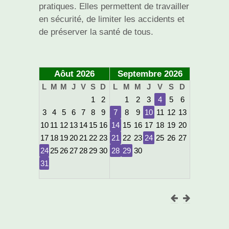
pratiques. Elles permettent de travailler
en sécurité, de limiter les accidents et
de préserver la santé de tous.
Aôut 2026
Septembre 2026
L
M
M
J
V
S
D
L
M
M
J
V
S
D
1
2
1
2
3
4
5
6
3
4
5
6
7
8
9
7
8
9
10
11
12
13
10
11
12
13
14
15
16
14
15
16
17
18
19
20
17
18
19
20
21
22
23
21
22
23
24
25
26
27
24
25
26
27
28
29
30
28
29
30
31