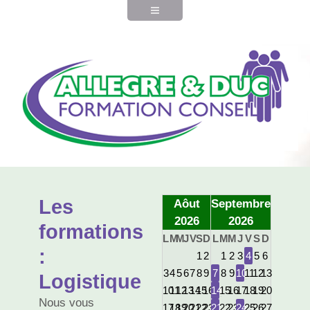
Les
Aôut
Septembre
2026
2026
formations
L
M
M
J
V
S
D
L
M
M
J
V
S
D
:
1
2
1
2
3
4
5
6
3
4
5
6
7
8
9
7
8
9
10
11
12
13
Logistique
10
11
12
13
14
15
16
14
15
16
17
18
19
20
Nous vous
17
18
19
20
21
22
23
21
22
23
24
25
26
27