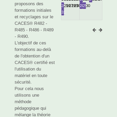
proposons des
24
25
26
27
28
29
30
28
29
30
formations initiales
31
et recyclages sur le
CACES® R482 -
R485 - R486 - R489
- R490.
L'objectif de ces
formations au-delà
de l'obtention d'un
CACES® certifié est
l'utilisation du
matériel en toute
sécurité.
Pour cela nous
utilisons une
méthode
pédagogique qui
mélange la théorie