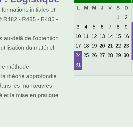
L
M
M
J
V
S
D
ormations initiales et
1
2
 R482 - R485 - R486 -
3
4
5
6
7
8
9
10
11
12
13
14
15
16
s au-delà de l'obtention
17
18
19
20
21
22
23
utilisation du matériel
24
25
26
27
28
29
30
31
une méthode
la théorie approfondie
el dans les manœuvres
é et la mise en pratique